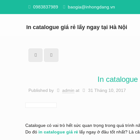
0983837989
baogia@inhongdang.vn
In catalogue giá rẻ lấy ngay tại Hà Nội
In catalogue 
Published by
admin
at
31 Tháng 10, 2017
Catalogue có vai trò hết sức quan trọng trong quá trình 
Do đó
in catalogue giá rẻ
lấy ngay ở đâu tốt nhất? Là câu