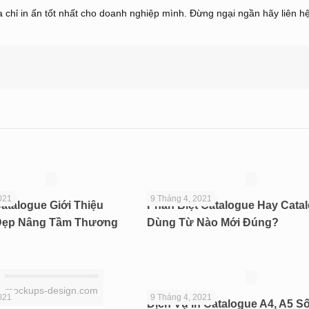
 chỉ in ấn tốt nhất cho doanh nghiệp mình. Đừng ngại ngần hãy liên hệ
021
9 Tháng 4, 2021
atalogue Giới Thiệu
Phân Biệt Catalogue Hay Catal
Đẹp Nâng Tầm Thương
Dùng Từ Nào Mới Đúng?
mockups-design.com
021
9 Tháng 4, 2021
Dịch Vụ In Catalogue A4, A5 S