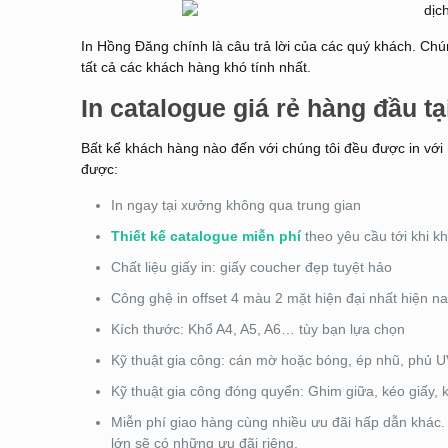
In Hồng Đăng chính là câu trả lời của các quý khách. Ch
tất cả các khách hàng khó tính nhất.
In catalogue giá rẻ hàng đầu tạ
Bất kể khách hàng nào đến với chúng tôi đều được in với
được:
In ngay tại xưởng không qua trung gian
Thiết kế catalogue miễn phí
theo yêu cầu tới khi k
Chất liệu giấy in: giấy coucher đẹp tuyệt hảo
Công ghệ in offset 4 màu 2 mặt hiện đại nhất hiện n
Kích thước: Khổ A4, A5, A6… tùy bạn lựa chọn
Kỹ thuật gia công: cán mờ hoặc bóng, ép nhũ, phủ UV
Kỹ thuật gia công đóng quyển: Ghim giữa, kéo giấy, 
Miễn phí giao hàng cùng nhiều ưu đãi hấp dẫn khác.
lớn sẽ có những ưu đãi riêng.