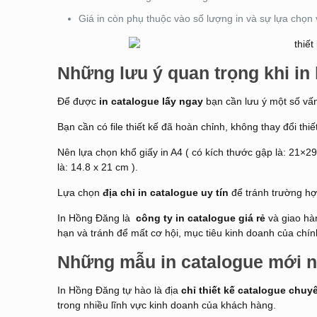
Giá in còn phụ thuộc vào số lượng in và sự lựa chọn 
Những lưu ý quan trọng khi in 
Để được
in catalogue lấy ngay
bạn cần lưu ý một số vấ
Bạn cần có file thiết kế đã hoàn chỉnh, không thay đổi thiết
Nên lựa chọn khổ giấy in A4 ( có kích thước gập là: 21×29
là: 14.8 x 21 cm ).
Lựa chọn
địa chỉ in catalogue uy tín
để tránh trường hợ
In Hồng Đăng là
công ty
in catalogue giá rẻ
và giao hà
hạn và tránh để mất cơ hội, mục tiêu kinh doanh của chí
Những mẫu in catalogue mới n
In Hồng Đăng tự hào là địa
chỉ thiết kế catalogue chuy
trong nhiều lĩnh vực kinh doanh của khách hàng.