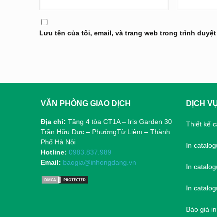
Lưu tên của tôi, email, và trang web trong trình duyệt
VĂN PHÒNG GIAO DỊCH
DỊCH V
Địa chỉ:
Tầng 4 tòa CT1A – Iris Garden 30
Thiết kế 
Trần Hữu Dực – PhườngTừ Liêm – Thành
Phố Hà Nội
In catalo
Hotline:
0983.837.989
Email:
baogia@inhongdang.vn
In catalo
In catalog
Báo giá i