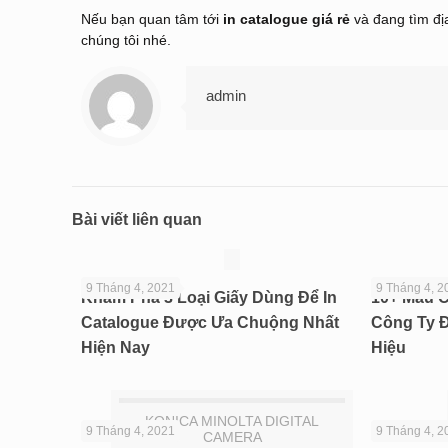
Nếu bạn quan tâm tới
in catalogue giá rẻ
và đang tìm địa
chúng tôi nhé.
admin
Bài viết liên quan
9 Tháng 4, 2021
9 Tháng 4, 2
Khám Phá 3 Loại Giấy Dùng Để In
10+ Mẫu C
Catalogue Được Ưa Chuộng Nhất
Công Ty 
Hiện Nay
Hiệu
KONICA MINOLTA DIGITAL
9 Tháng 4, 2021
9 Tháng 4, 2
CAMERA