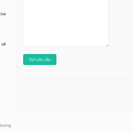
của
 sẽ
 lượng