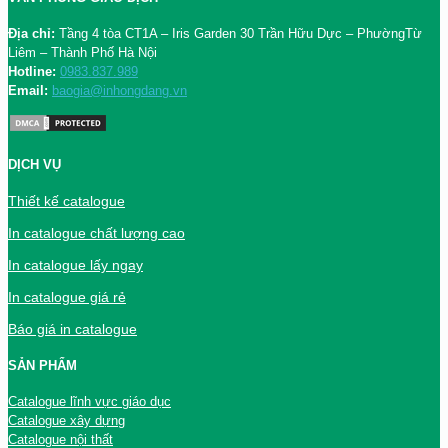
Địa chỉ:
Tầng 4 tòa CT1A – Iris Garden 30 Trần Hữu Dực – PhườngTừ
Liêm – Thành Phố Hà Nội
Hotline:
0983.837.989
Email:
baogia@inhongdang.vn
DỊCH VỤ
Thiết kế catalogue
In catalogue chất lượng cao
In catalogue lấy ngay
In catalogue giá rẻ
Báo giá in catalogue
SẢN PHẨM
Catalogue lĩnh vực giáo dục
Catalogue xây dựng
Catalogue nội thất