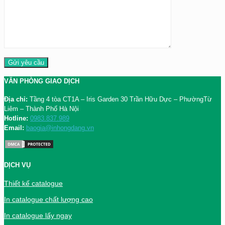
VĂN PHÒNG GIAO DỊCH
Địa chỉ:
Tầng 4 tòa CT1A – Iris Garden 30 Trần Hữu Dực – PhườngTừ
Liêm – Thành Phố Hà Nội
Hotline:
0983.837.989
Email:
baogia@inhongdang.vn
DỊCH VỤ
Thiết kế catalogue
In catalogue chất lượng cao
In catalogue lấy ngay