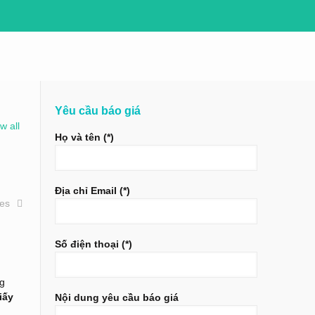
Yêu cầu báo giá
w all
Họ và tên (*)
Địa chỉ Email (*)
ies
Số điện thoại (*)
ng
iấy
Nội dung yêu cầu báo giá