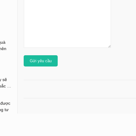
quà
 nên
y sẽ
 sắc …
n được
ng tư