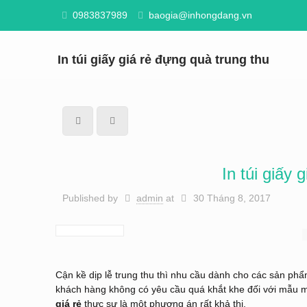
0983837989
baogia@inhongdang.vn
In túi giấy giá rẻ đựng quà trung thu
In túi giấy 
Published by
admin
at
30 Tháng 8, 2017
Cận kề dịp lễ trung thu thì nhu cầu dành cho các sản phẩ
khách hàng không có yêu cầu quá khắt khe đối với mẫu mã,
giá rẻ
thực sự là một phương án rất khả thi.