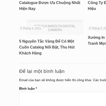
Catalogue Được Ưa Chuộng Nhất
Công Ty 
Hiện Nay
Hiệu
KONICA MINOLTA DIGITAL
9 Tháng 4, 2021
9 Tháng 4, 2
CAMERA
Xưởng In 
5 Nguyên Tắc Vàng Để Có Một
Tranh Mọ
Cuốn Catalog Nổi Bật, Thu Hút
Khách Hàng
Để lại một bình luận
Email của bạn sẽ không được hiển thị công khai.
Các trư
Bình luận
*