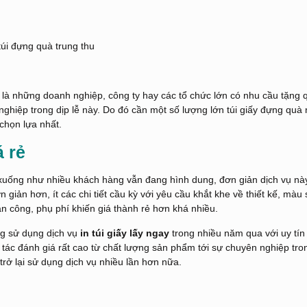
là những doanh nghiệp, công ty hay các tổ chức lớn có nhu cầu tặng 
nghiệp trong dịp lễ này. Do đó cần một số lượng lớn túi giấy đựng quà
chọn lựa nhất.
á rẻ
xuống như nhiều khách hàng vẫn đang hình dung, đơn giản dịch vụ nà
ản hơn, ít các chi tiết cầu kỳ với yêu cầu khắt khe về thiết kế, màu
nhân công, phụ phí khiến giá thành rẻ hơn khá nhiều.
ng sử dụng dịch vụ
in túi giấy lấy ngay
trong nhiều năm qua với uy tí
tác đánh giá rất cao từ chất lượng sản phẩm tới sự chuyên nghiệp tro
rở lại sử dụng dịch vụ nhiều lần hơn nữa.