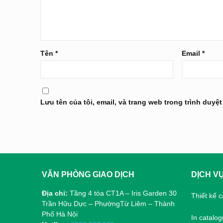
Tên
*
Email
*
Lưu tên của tôi, email, và trang web trong trình duyệt
VĂN PHÒNG GIAO DỊCH
DỊCH V
Địa chỉ:
Tầng 4 tòa CT1A – Iris Garden 30
Thiết kế 
Trần Hữu Dực – PhườngTừ Liêm – Thành
Phố Hà Nội
In catalo