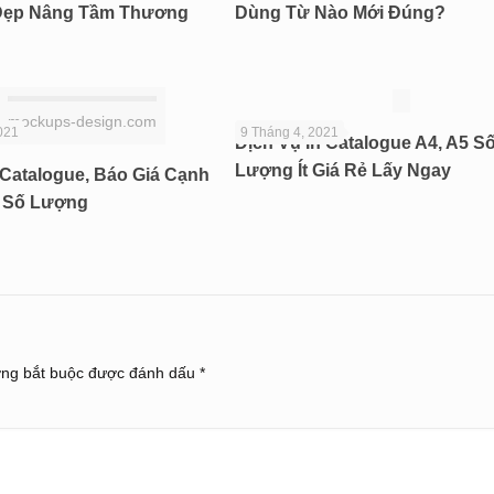
Đẹp Nâng Tầm Thương
Dùng Từ Nào Mới Đúng?
mockups-design.com
021
9 Tháng 4, 2021
Dịch Vụ In Catalogue A4, A5 S
Lượng Ít Giá Rẻ Lấy Ngay
Catalogue, Báo Giá Cạnh
i Số Lượng
ờng bắt buộc được đánh dấu
*