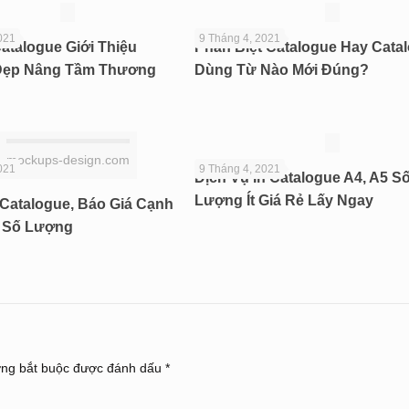
021
9 Tháng 4, 2021
atalogue Giới Thiệu
Phân Biệt Catalogue Hay Catal
Đẹp Nâng Tầm Thương
Dùng Từ Nào Mới Đúng?
mockups-design.com
021
9 Tháng 4, 2021
Dịch Vụ In Catalogue A4, A5 S
Lượng Ít Giá Rẻ Lấy Ngay
Catalogue, Báo Giá Cạnh
i Số Lượng
ờng bắt buộc được đánh dấu
*