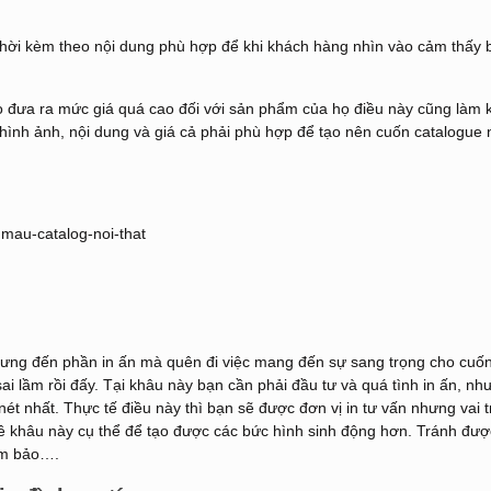
 thời kèm theo nội dung phù hợp để khi khách hàng nhìn vào cảm thấy 
 họ đưa ra mức giá quá cao đối với sản phẩm của họ điều này cũng làm 
 hình ảnh, nội dung và giá cả phải phù hợp để tạo nên cuốn
catalogue 
hưng đến phần in ấn mà quên đi việc mang đến sự sang trọng cho cuố
ai lầm rồi đấy. Tại khâu này bạn cần phải đầu tư và quá tình in ấn, nh
ét nhất. Thực tế điều này thì bạn sẽ được đơn vị in tư vấn nhưng vai t
ề khâu này cụ thể để tạo được các bức hình sinh động hơn. Tránh đượ
ảm bảo….