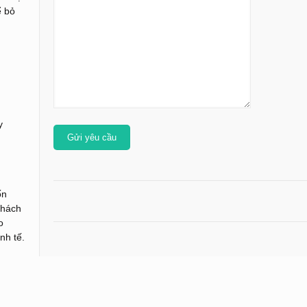
ể bỏ
y
ốn
khách
o
nh tế.