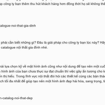
iúp công ty bạn thêm thu hút khách hàng hơn đồng thời họ sẽ không th
 phải cần biết những gì? Đâu là giải pháp cho công ty bạn lúc này? Hã
 catalogue nội thất gia đình nhé.
phải lựa chọn kỹ về mặt hình ảnh cũng như nội dung để tạo nên một cu
hình ảnh của bạn chưa thực sự đạt chuẩn thì việc gây ấn tượng cho 
 thị hiếu. Trong lĩnh vực nội thất đòi hỏi các thiết kế cùng các bản thả
 tối đa nhất để giúp tạo nên một hình ảnh đẹp hài hòa, sang trọng, ti