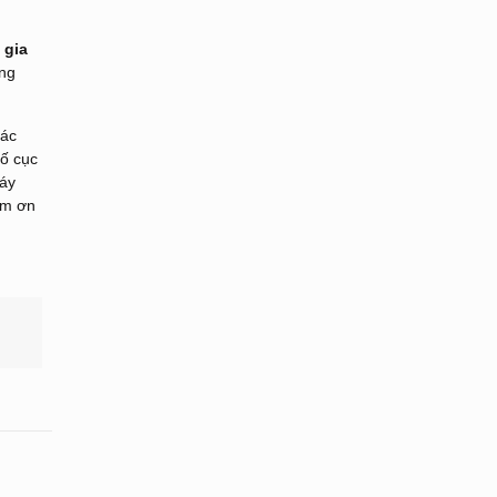
 gia
ông
các
bố cục
máy
ảm ơn