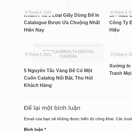
9 Tháng 4, 2021
9 Tháng 4, 2
Khám Phá 3 Loại Giấy Dùng Để In
10+ Mẫu C
Catalogue Được Ưa Chuộng Nhất
Công Ty 
Hiện Nay
Hiệu
KONICA MINOLTA DIGITAL
9 Tháng 4, 2021
9 Tháng 4, 2
CAMERA
Xưởng In 
5 Nguyên Tắc Vàng Để Có Một
Tranh Mọ
Cuốn Catalog Nổi Bật, Thu Hút
Khách Hàng
Để lại một bình luận
Email của bạn sẽ không được hiển thị công khai.
Các trư
Bình luận
*