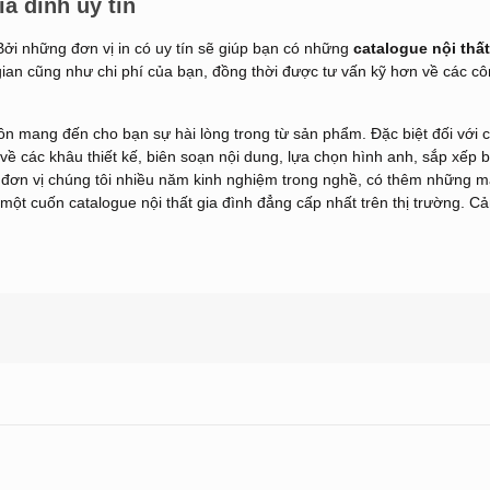
ia đình uy tín
ởi những đơn vị in có uy tín sẽ giúp bạn có những
catalogue nội thất
ian cũng như chi phí của bạn, đồng thời được tư vấn kỹ hơn về các c
uôn mang đến cho bạn sự hài lòng trong từ sản phẩm. Đặc biệt đối với 
 về các khâu thiết kế, biên soạn nội dung, lựa chọn hình anh, sắp xếp 
a đơn vị chúng tôi nhiều năm kinh nghiệm trong nghề, có thêm những 
n một cuốn
catalogue nội thất gia đình
đẳng cấp nhất trên thị trường. C