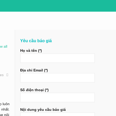
Yêu cầu báo giá
w all
Họ và tên (*)
Địa chỉ Email (*)
ies
Số điện thoại (*)
ọ luôn
 nhất.
Nội dung yêu cầu báo giá
ue nội