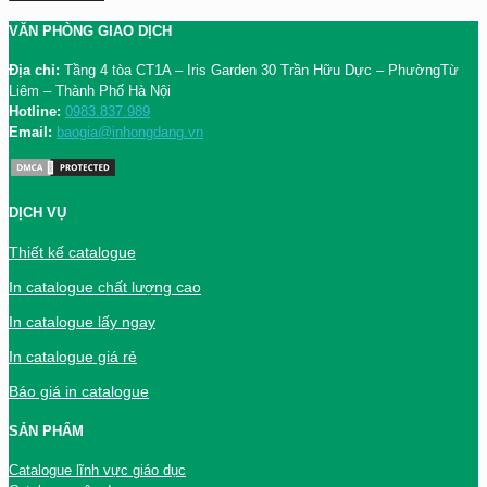
VĂN PHÒNG GIAO DỊCH
Địa chỉ:
Tầng 4 tòa CT1A – Iris Garden 30 Trần Hữu Dực – PhườngTừ
Liêm – Thành Phố Hà Nội
Hotline:
0983.837.989
Email:
baogia@inhongdang.vn
DỊCH VỤ
Thiết kế catalogue
In catalogue chất lượng cao
In catalogue lấy ngay
In catalogue giá rẻ
Báo giá in catalogue
SẢN PHẨM
Catalogue lĩnh vực giáo dục