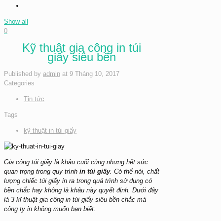
Show all
0
Kỹ thuật gia công in túi
giấy siêu bền
Published by
admin
at
9 Tháng 10, 2017
Categories
Tin tức
Tags
kỹ thuật in túi giấy
Gia công túi giấy là khâu cuối cùng nhưng hết sức
quan trọng trong quy trình
in túi giấy
. Có thể nói, chất
lượng chiếc túi giấy in ra trong quá trình sử dụng có
bền chắc hay không là khâu này quyết định. Dưới đây
là 3 kĩ thuật gia công in túi giấy siêu bền chắc mà
công ty in không muốn bạn biết: