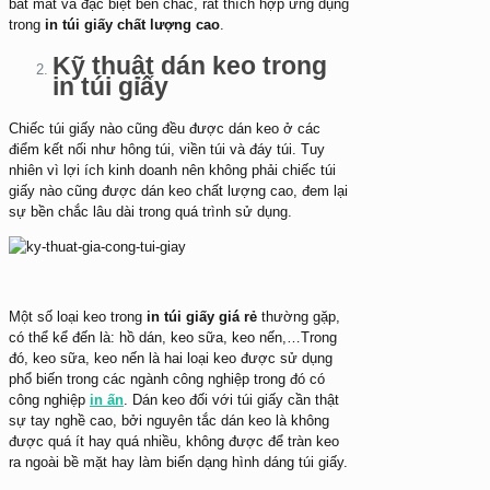
bắt mắt và đặc biệt bền chắc, rất thích hợp ứng dụng
trong
in túi giấy chất lượng cao
.
Kỹ thuật dán keo trong
in túi giấy
Chiếc túi giấy nào cũng đều được dán keo ở các
điểm kết nối như hông túi, viền túi và đáy túi. Tuy
nhiên vì lợi ích kinh doanh nên không phải chiếc túi
giấy nào cũng được dán keo chất lượng cao, đem lại
sự bền chắc lâu dài trong quá trình sử dụng.
Một số loại keo trong
in túi giấy giá rẻ
thường gặp,
có thể kể đến là: hồ dán, keo sữa, keo nến,…Trong
đó, keo sữa, keo nến là hai loại keo được sử dụng
phổ biến trong các ngành công nghiệp trong đó có
công nghiệp
in ấn
. Dán keo đối với túi giấy cần thật
sự tay nghề cao, bởi nguyên tắc dán keo là không
được quá ít hay quá nhiều, không được để tràn keo
ra ngoài bề mặt hay làm biến dạng hình dáng túi giấy.