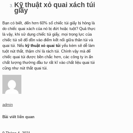
Kỹ thuật xỏ quai xách túi
giấy
Bạn có biết, đến hơn 60% số chiếc túi giấy bị hỏng là
do chiếc quai xách của nó bị đứt hoặc tuột? Quả thực
là vậy, khi sử dụng chiếc túi giấy, mọi trọng lực của
chiếc túi sẽ đổ dồn vào điểm kết nối giữa thân túi và
quai túi. Nếu
kỹ thuật xỏ quai túi
yếu kém sẽ dễ làm
tuột nút thắt, thậm chí là rách túi. Chính vậy mà để
chiếc quai túi được bền chắc hơn, các công ty in ấn
chất lượng thường đầu tư rất kĩ vào chất liệu quai túi
cũng như nút thắt quai túi.
admin
Bài viết liên quan