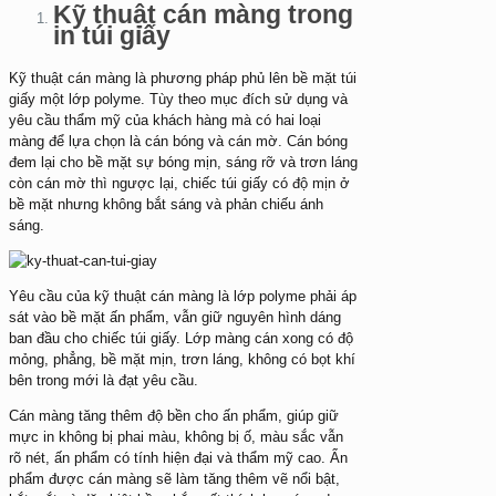
Kỹ thuật cán màng trong
in túi giấy
Kỹ thuật cán màng là phương pháp phủ lên bề mặt túi
giấy một lớp polyme. Tùy theo mục đích sử dụng và
yêu cầu thẩm mỹ của khách hàng mà có hai loại
màng để lựa chọn là cán bóng và cán mờ. Cán bóng
đem lại cho bề mặt sự bóng mịn, sáng rỡ và trơn láng
còn cán mờ thì ngược lại, chiếc túi giấy có độ mịn ở
bề mặt nhưng không bắt sáng và phản chiếu ánh
sáng.
Yêu cầu của kỹ thuật cán màng là lớp polyme phải áp
sát vào bề mặt ấn phẩm, vẫn giữ nguyên hình dáng
ban đầu cho chiếc túi giấy. Lớp màng cán xong có độ
mỏng, phẳng, bề mặt mịn, trơn láng, không có bọt khí
bên trong mới là đạt yêu cầu.
Cán màng tăng thêm độ bền cho ấn phẩm, giúp giữ
mực in không bị phai màu, không bị ố, màu sắc vẫn
rõ nét, ấn phẩm có tính hiện đại và thẩm mỹ cao. Ẩn
phẩm được cán màng sẽ làm tăng thêm vẽ nổi bật,