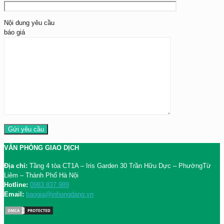
Nội dung yêu cầu
báo giá
VĂN PHÒNG GIAO DỊCH
Địa chỉ:
Tầng 4 tòa CT1A – Iris Garden 30 Trần Hữu Dực – PhườngTừ
Liêm – Thành Phố Hà Nội
Hotline:
0983.837.989
Email:
baogia@inhongdang.vn