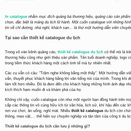
In catalogue
nhằm mục đích quảng bá thương hiệu, quảng cáo sản phẩm 
chọn, đặc biệt là mảng du lịch lữ hành. Một cuốn catalogue với những hì
tin về chỉ đường, nhà nghỉ, khách sạn… là thứ một hướng dẫn viên chuyê
Tại sao cần thiết kế catalogue du lịch
Trong vô vàn kênh quảng cáo,
thiết kế catalogue du lịch
có thể nói là kê
thương hiệu cũng như giới thiệu sản phẩm. Tên tuổi doanh nghiệp, logo cũ
trong tiềm thức khách hàng một cách tinh tế mà tự nhiên nhất.
Các cụ vẫn có câu: “Trăm nghe không bằng một thấy”. Một hướng dẫn viên
vấn, thuyết phục khách hàng bằng lời văn tiếng nói của mình. Trong khi 
làm tốt hơn nhiều. Đó là đem đến cho khách hàng những hình ảnh đẹp nh
kích thích ham muốn đi và khám phá của họ.
Không chỉ vậy, cuốn catalogue còn như một người bạn đồng hành trên mọ
cấp các thông tin vô cùng hữu ích từ văn hóa, lịch sử, khí hậu đến các kh
nơi vui chơi, ăn uống, nghỉ mát. Nhiều
thiết kế catalogue
du lịch còn chứ
thông, mẹo vặt,… thể hiện sự chuyên nghiệp và tận tâm của công ti du lịc
Thiết kế catalogue du lịch cần lưu ý những gì?