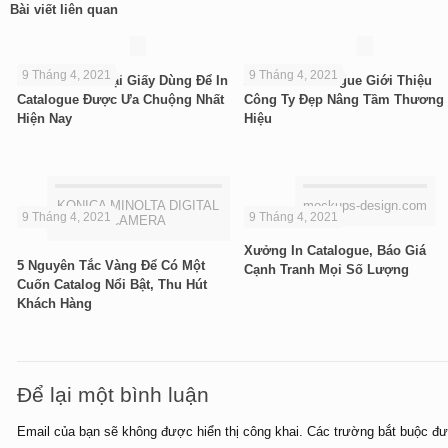
Bài viết liên quan
9 Tháng 4, 2021
9 Tháng 4, 2021
Khám Phá 3 Loại Giấy Dùng Để In
10+ Mẫu Catalogue Giới Thiệu
Catalogue Được Ưa Chuộng Nhất
Công Ty Đẹp Nâng Tầm Thương
Hiện Nay
Hiệu
KONICA MINOLTA DIGITAL
mockups-design.com
9 Tháng 4, 2021
9 Tháng 4, 2021
CAMERA
Xưởng In Catalogue, Báo Giá
5 Nguyên Tắc Vàng Để Có Một
Cạnh Tranh Mọi Số Lượng
Cuốn Catalog Nổi Bật, Thu Hút
Khách Hàng
Để lại một bình luận
Email của bạn sẽ không được hiển thị công khai.
Các trường bắt buộc đ