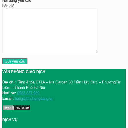
Nội dung yêu cầu
báo giá
VĂN PHÒNG GIAO DỊCH
Địa chỉ:
Tầng 4 tòa CT1A – Iris Garden 30 Trần Hữu Dực – PhườngTừ
Liêm – Thành Phố Hà Nội
Hotline:
0983.837.989
Email:
baogia@inhongdang.vn
DỊCH VỤ