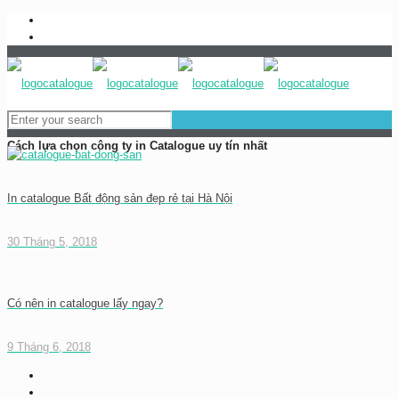
0983837989
baogia@inhongdang.vn
Cách lựa chọn công ty in Catalogue uy tín nhất
In catalogue Bất động sản đẹp rẻ tại Hà Nội
30 Tháng 5, 2018
Có nên in catalogue lấy ngay?
9 Tháng 6, 2018