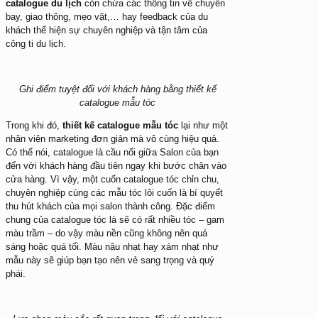
catalogue du lịch
còn chứa các thông tin về chuyến
bay, giao thông, mẹo vặt,… hay feedback của du
khách thể hiện sự chuyên nghiệp và tận tâm của
công ti du lịch.
Ghi điểm tuyệt đối với khách hàng bằng thiết kế
catalogue mẫu tóc
Trong khi đó,
thiết kế catalogue mẫu tóc
lại như một
nhân viên marketing đơn giản mà vô cùng hiệu quả.
Có thể nói, catalogue là cầu nối giữa Salon của bạn
đến với khách hàng đầu tiên ngay khi bước chân vào
cửa hàng. Vì vậy, một cuốn catalogue tóc chỉn chu,
chuyên nghiệp cùng các mẫu tóc lôi cuốn là bí quyết
thu hút khách của mọi salon thành công. Đặc điểm
chung của catalogue tóc là sẽ có rất nhiều tóc – gam
màu trầm – do vậy màu nền cũng không nên quá
sáng hoặc quá tối. Màu nâu nhạt hay xám nhạt như
mẫu này sẽ giúp bạn tạo nên vẻ sang trọng và quý
phái.