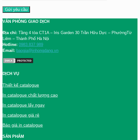
VĂN PHÒNG GIAO DỊCH
Địa chỉ:
Tầng 4 tòa CT1A – Iris Garden 30 Trần Hữu Dực – PhườngTừ
Liêm – Thành Phố Hà Nội
Hotline:
0983.837.989
Email:
baogia@inhongdang.vn
DỊCH VỤ
Thiết kế catalogue
In catalogue chất lượng cao
In catalogue lấy ngay
In catalogue giá rẻ
Báo giá in catalogue
SẢN PHẨM