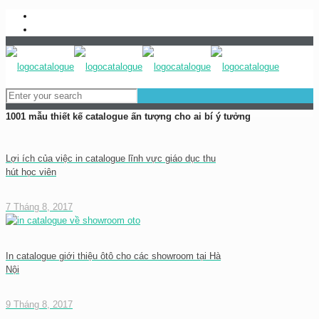
0983837989
baogia@inhongdang.vn
1001 mẫu thiết kế catalogue ấn tượng cho ai bí ý tưởng
Lợi ích của việc in catalogue lĩnh vực giáo dục thu
hút học viên
7 Tháng 8, 2017
In catalogue giới thiệu ôtô cho các showroom tại Hà
Nội
9 Tháng 8, 2017