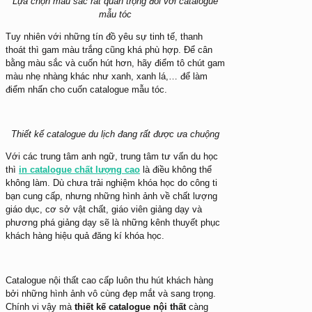
Lựa chọn màu sắc rất quan trọng đối với catalogue
mẫu tóc
Tuy nhiên với những tín đồ yêu sự tinh tế, thanh
thoát thì gam màu trắng cũng khá phù hợp. Để cân
bằng màu sắc và cuốn hút hơn, hãy điểm tô chút gam
màu nhẹ nhàng khác như xanh, xanh lá,… để làm
điểm nhấn cho cuốn catalogue mẫu tóc.
Thiết kế catalogue du lịch đang rất được ưa chuộng
Với các trung tâm anh ngữ, trung tâm tư vấn du học
thì
in catalogue chất lượng cao
là điều không thể
không làm. Dù chưa trải nghiệm khóa học do công ti
bạn cung cấp, nhưng những hình ảnh về chất lượng
giáo dục, cơ sở vật chất, giáo viên giảng dạy và
phương phá giảng dạy sẽ là những kênh thuyết phục
khách hàng hiệu quả đăng kí khóa học.
Catalogue nội thất cao cấp luôn thu hút khách hàng
bởi những hình ảnh vô cùng đẹp mắt và sang trọng.
Chính vi vậy mà
thiết kế catalogue nội thất
càng