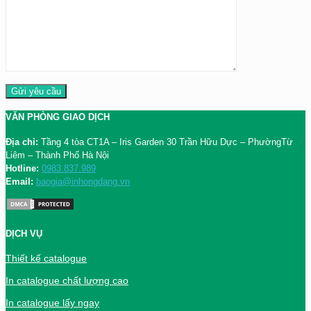
VĂN PHÒNG GIAO DỊCH
Địa chỉ:
Tầng 4 tòa CT1A – Iris Garden 30 Trần Hữu Dực – PhườngTừ
Liêm – Thành Phố Hà Nội
Hotline:
0983.837.989
Email:
baogia@inhongdang.vn
DỊCH VỤ
Thiết kế catalogue
In catalogue chất lượng cao
In catalogue lấy ngay