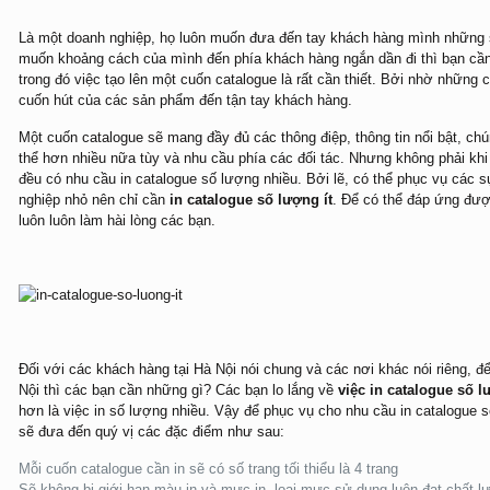
Là một doanh nghiệp, họ luôn muốn đưa đến tay khách hàng mình những
muốn khoảng cách của mình đến phía khách hàng ngắn dần đi thì bạn cần
trong đó việc tạo lên một cuốn catalogue là rất cần thiết. Bởi nhờ những
cuốn hút của các sản phẩm đến tận tay khách hàng.
Một cuốn catalogue sẽ mang đầy đủ các thông điệp, thông tin nổi bật, ch
thể hơn nhiều nữa tùy và nhu cầu phía các đối tác. Nhưng không phải khi
đều có nhu cầu in catalogue số lượng nhiều. Bởi lẽ, có thể phục vụ các 
nghiệp nhỏ nên chỉ cần
in catalogue số lượng ít
. Để có thể đáp ứng đượ
luôn luôn làm hài lòng các bạn.
Đối với các khách hàng tại Hà Nội nói chung và các nơi khác nói riêng, để
Nội thì các bạn cần những gì? Các bạn lo lắng về
việc in catalogue số l
hơn là việc in số lượng nhiều. Vậy để phục vụ cho nhu cầu in catalogue s
sẽ đưa đến quý vị các đặc điểm như sau:
Mỗi cuốn catalogue cần in sẽ có số trang tối thiểu là 4 trang
Sẽ không bị giới hạn màu in và mực in, loại mực sử dụng luôn đạt chất l