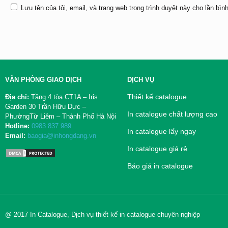
Lưu tên của tôi, email, và trang web trong trình duyệt này cho lần bình
VĂN PHÒNG GIAO DỊCH
DỊCH VỤ
Thiết kế catalogue
Địa chỉ:
Tầng 4 tòa CT1A – Iris
Garden 30 Trần Hữu Dực –
In catalogue chất lượng cao
PhườngTừ Liêm – Thành Phố Hà Nội
Hotline:
0983.837.989
In catalogue lấy ngay
Email:
baogia@inhongdang.vn
In catalogue giá rẻ
Báo giá in catalogue
@ 2017 In Catalogue, Dịch vụ thiết kế in catalogue chuyên nghiệp