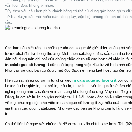
vẫn luôn đẹp, không bị nhòe.
Tùy theo yêu cầu bên phía khách hàng có thể sử dụng gáy hoặc ghim giữ
Tờ bìa được cán mờ hoặc cán nilong tùy, đặc biệt chúng tôi còn có thể i
cầu.
Các bạn nên biết rằng in những cuốn catalogue để giới thiệu quảng bá 
tờ rơi phát đại trà thông thường. Một cuốn catalogue đặc sắc cần đầu từ m
đến nội dung nên chi phí của chúng chắc chắn sẽ cao hơn với việc in tờ 
in catalogue số lượng ít
cần chú trọng trong việc đầu tư về hình ảnh cũ
Như vậy sẽ giúp bạn có được nét độc đáo, nét riêng biệt hơn, tạo đến sự
Hiện có rất nhiều cơ sở in từ chối việc
in catalogue số lượng ít
bởi có n
lượng ít như giấy in, chi phí in, màu in, mực in….Nếu in quá ít sẽ làm g
nghiệp cũng như các đơn vị in ấn cũng khó lòng đáp ứng. Vậy nên để giả
Đăng
, là cơ sở in ấn chuyên nghiệp tại Hà Nội, hoạt động nhiều năm trong
về mọi phương diện cho việc in catalogue số lượng ít đạt hiệu quả cao n
giá thành các cuốn catalogue. Như vậy các bạn sẽ không còn lo lắng về v
ít
.
Có thể liên hệ ngay với chúng tôi để được tư vấn chính xác hơn.
Tel:
(02