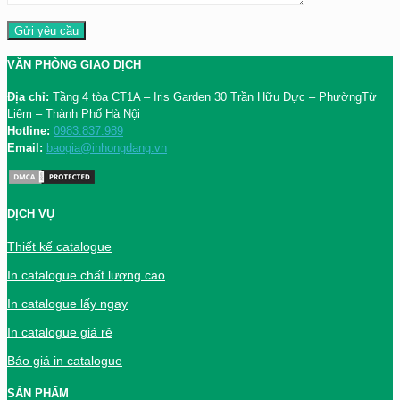
VĂN PHÒNG GIAO DỊCH
Địa chỉ:
Tầng 4 tòa CT1A – Iris Garden 30 Trần Hữu Dực – PhườngTừ
Liêm – Thành Phố Hà Nội
Hotline:
0983.837.989
Email:
baogia@inhongdang.vn
DỊCH VỤ
Thiết kế catalogue
In catalogue chất lượng cao
In catalogue lấy ngay
In catalogue giá rẻ
Báo giá in catalogue
SẢN PHẨM