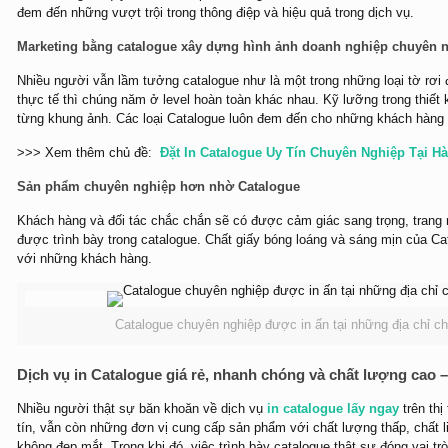
đem đến những vượt trội trong thông điệp và hiệu quả trong dịch vụ.
Marketing bằng catalogue xây dựng hình ảnh doanh nghiệp chuyên n
Nhiều người vẫn lầm tưởng catalogue như là một trong những loại tờ rơi 
thực tế thì chúng năm ở level hoàn toàn khác nhau. Kỹ lưỡng trong thiết kế
từng khung ảnh. Các loại Catalogue luôn đem đến cho những khách hàng t
>>> Xem thêm chủ đề:
Đặt In Catalogue Uy Tín Chuyên Nghiệp Tại Hà
Sản phẩm chuyên nghiệp hơn nhờ Catalogue
Khách hàng và đối tác chắc chắn sẽ có được cảm giác sang trọng, trang
được trình bày trong catalogue. Chất giấy bóng loáng và sáng mịn của Cat
với những khách hàng.
Catalogue chuyên nghiệp được in ấn tại những địa chỉ ch
Dịch vụ in Catalogue giá rẻ, nhanh chóng và chất lượng cao –
Nhiều người thật sự băn khoăn về dịch vụ
in catalogue lấy ngay
trên thị
tín, vẫn còn những đơn vị cung cấp sản phẩm với chất lượng thấp, chất l
không đẹp mắt. Trong khi đó, việc trình bày catalogue thật sự đóng vai trò