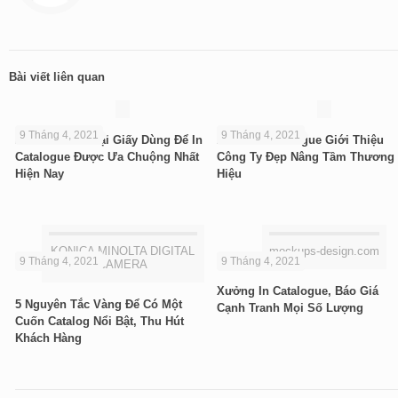
Bài viết liên quan
9 Tháng 4, 2021
9 Tháng 4, 2021
Khám Phá 3 Loại Giấy Dùng Để In
10+ Mẫu Catalogue Giới Thiệu
Catalogue Được Ưa Chuộng Nhất
Công Ty Đẹp Nâng Tầm Thương
Hiện Nay
Hiệu
KONICA MINOLTA DIGITAL
mockups-design.com
9 Tháng 4, 2021
9 Tháng 4, 2021
CAMERA
Xưởng In Catalogue, Báo Giá
5 Nguyên Tắc Vàng Để Có Một
Cạnh Tranh Mọi Số Lượng
Cuốn Catalog Nổi Bật, Thu Hút
Khách Hàng