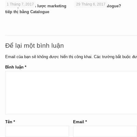
1 Tháng 7, 2017
29 Tháng 6, 2017
Khám phá chiến lược marketing
10 câu hỏi in catalogue?
tiếp thị bằng Catalogue
Để lại một bình luận
Email của bạn sẽ không được hiển thị công khai.
Các trường bắt buộc đ
Bình luận
*
Tên
*
Email
*