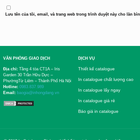
Lưu tên của tôi, email, và trang web trong trình duyệt này cho lần bìn
VĂN PHÒNG GIAO DỊCH
DỊCH VỤ
Thiết kế catalogue
Địa chỉ:
Tầng 4 tòa CT1A – Iris
Garden 30 Trần Hữu Dực –
In catalogue chất lượng cao
PhườngTừ Liêm – Thành Phố Hà Nội
Hotline:
0983.837.989
In catalogue lấy ngay
Email:
baogia@inhongdang.vn
In catalogue giá rẻ
Báo giá in catalogue