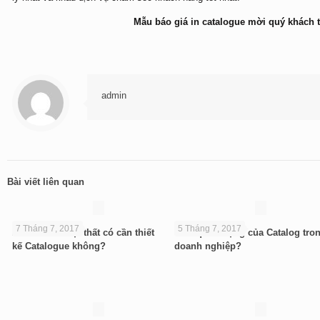
Mẫu báo giá in catalogue mời quý khách 
admin
Bài viết liên quan
7 Tháng 7, 2017
5 Tháng 7, 2017
Kinh doanh nội thất có cần thiết
Tầm quan trọng của Catalog tro
kế Catalogue không?
doanh nghiệp?