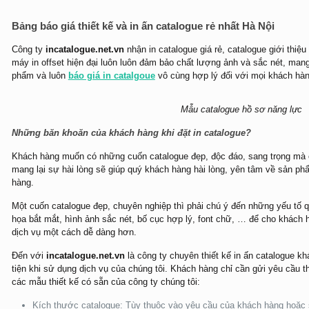
Bảng báo giá thiết kế và in ấn catalogue rẻ nhất Hà Nội
Công ty
incatalogue.net.vn
nhận in catalogue giá rẻ, catalogue giới thi
máy in offset hiện đại luôn luôn đảm bảo chất lượng ảnh và sắc nét, man
phẩm và luôn
báo giá in catalgoue
vô cùng hợp lý đối với mọi khách hàng
Mẫu catalogue hồ sơ năng lực
Những băn khoăn của khách hàng khi đặt in catalogue?
Khách hàng muốn có những cuốn catalogue đẹp, độc đáo, sang trọng mà c
mang lại sự hài lòng sẽ giúp quý khách hàng hài lòng, yên tâm về sản phẩ
hàng.
Một cuốn catalogue đẹp, chuyên nghiệp thì phải chú ý đến những yếu tố qu
họa bắt mắt, hình ảnh sắc nét, bố cục hợp lý, font chữ, … để cho khách 
dịch vụ một cách dễ dàng hơn.
Đến với
incatalogue.net.vn
là công ty chuyên thiết kế in ấn catalogue kh
tiện khi sử dụng dịch vụ của chúng tôi. Khách hàng chỉ cần gửi yêu cầu th
các mẫu thiết kế có sẵn của công ty chúng tôi:
Kích thước catalogue: Tùy thuộc vào yêu cầu của khách hàng hoặc