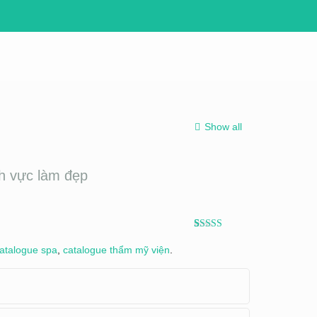
Show all
nh vực làm đẹp
5
5
1
trên
dựa
trên
bình
atalogue spa
,
catalogue thẩm mỹ viện
.
chọn của
khách hàng