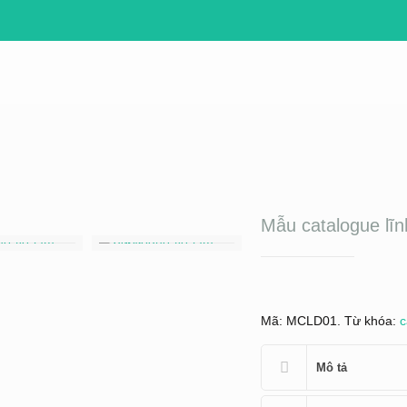
Mẫu catalogue lĩ
Mã:
MCLD01
.
Từ khóa:
c
Mô tả