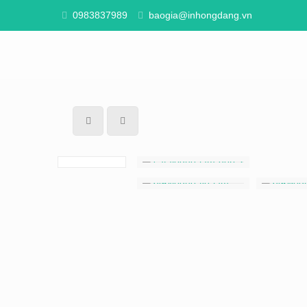
0983837989
baogia@inhongdang.vn