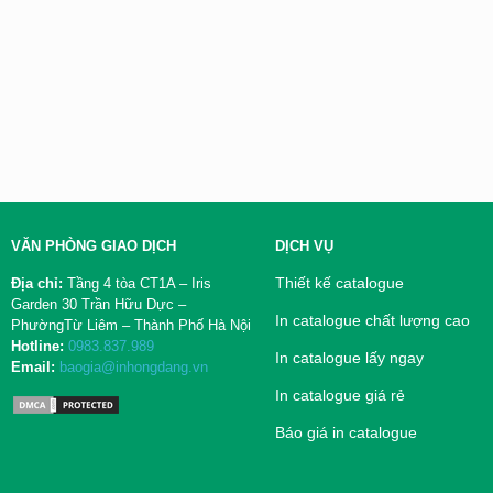
VĂN PHÒNG GIAO DỊCH
DỊCH VỤ
Thiết kế catalogue
Địa chỉ:
Tầng 4 tòa CT1A – Iris
Garden 30 Trần Hữu Dực –
In catalogue chất lượng cao
PhườngTừ Liêm – Thành Phố Hà Nội
Hotline:
0983.837.989
In catalogue lấy ngay
Email:
baogia@inhongdang.vn
In catalogue giá rẻ
Báo giá in catalogue