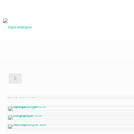
0983837989
baogia@inhongdang.vn